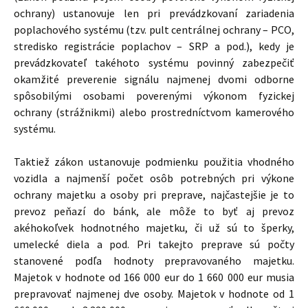
ochrany) ustanovuje len pri prevádzkovaní zariadenia
poplachového systému (tzv. pult centrálnej ochrany – PCO,
stredisko registrácie poplachov – SRP a pod.), kedy je
prevádzkovateľ takéhoto systému povinný zabezpečiť
okamžité preverenie signálu najmenej dvomi odborne
spôsobilými osobami poverenými výkonom fyzickej
ochrany (strážnikmi) alebo prostredníctvom kamerového
systému.
Taktiež zákon ustanovuje podmienku použitia vhodného
vozidla a najmenší počet osôb potrebných pri výkone
ochrany majetku a osoby pri preprave, najčastejšie je to
prevoz peňazí do bánk, ale môže to byť aj prevoz
akéhokoľvek hodnotného majetku, či už sú to šperky,
umelecké diela a pod. Pri takejto preprave sú počty
stanovené podľa hodnoty prepravovaného majetku.
Majetok v hodnote od 166 000 eur do 1 660 000 eur musia
prepravovať najmenej dve osoby. Majetok v hodnote od 1