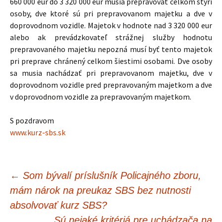
660 000 eur do 3 320 000 eur musia prepravovať celkom štyri
osoby, dve ktoré sú pri prepravovanom majetku a dve v
doprovodnom vozidle. Majetok v hodnote nad 3 320 000 eur
alebo ak prevádzkovateľ strážnej služby hodnotu
prepravovaného majetku nepozná musí byť tento majetok
pri preprave chránený celkom šiestimi osobami. Dve osoby
sa musia nachádzať pri prepravovanom majetku, dve v
doprovodnom vozidle pred prepravovaným majetkom a dve
v doprovodnom vozidle za prepravovaným majetkom.
S pozdravom
www.kurz-sbs.sk
Navigácia
←
Som bývalí príslušník Policajného zboru,
mám nárok na preukaz SBS bez nutnosti
článkami
absolvovať kurz SBS?
Sú nejaké kritériá pre uchádzača na