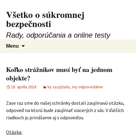
Preskočiť
Všetko o súkromnej
na
bezpečnosti
obsah
Rady, odporúčania a online testy
Hľadať:
Menu
Koľko strážnikov musí byť na jednom
objekte?
18. apríla 2018
Vy sa pýtate, my odpovedáme
Zase raz sme do našej schránky dostali zaujímavú otázku,
odpoveď na ktorú bude zaujímať viacerých z vás. V ďalších
riadkoch ju prinášame aj s odpoveďou.
Otázka: