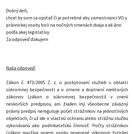
Dobrý deň,
chcel by som sa opýtať či je potrebné aby zamestnanci VO u
právnickej osoby boli na nočných smenách dvaja a ak áno
podľa akej legislatívy.
Za odpoveď ďakujem
Naša odpoveď:
Zákon č. 473/2005 Z. z. o poskytovaní služieb v oblasti
súkromnej bezpečnosti a o zmene a doplnení niektorých
zákonov (zákon o súkromnej bezpečnosti) v znení
neskorších predpisov, ani žiaden iný všeobecne záväzný
právny predpis nereguluje počet strážnikov na jednotlivých
objektoch, či už ide o vlastnú ochranu alebo strážnu službu
vykonávanú ako podnikateľskú činnosť. Počty strážnikov
(zákon používa pojem osoby poverené výkonom fyzickej