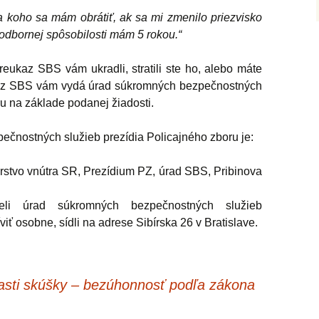
 koho sa mám obrátiť, ak sa mi zmenilo priezvisko
odbornej spôsobilosti mám 5 rokou.“
eukaz SBS vám ukradli, stratili ste ho, alebo máte
az SBS vám vydá úrad súkromných bezpečnostných
ru na základe podanej žiadosti.
ečnostných služieb prezídia Policajného zboru je:
rstvo vnútra SR, Prezídium PZ, úrad SBS, Pribinova
li úrad súkromných bezpečnostných služieb
viť osobne, sídli na adrese Sibírska 26 v Bratislave.
časti skúšky – bezúhonnosť podľa zákona