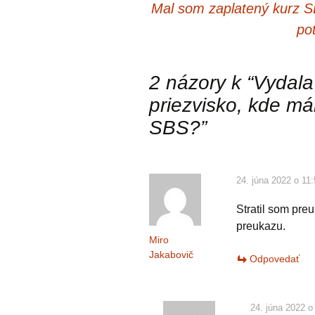
článkami
Mal som zaplatený kurz 
po
2 názory k “
Vydala
priezvisko, kde m
SBS?
”
24. júna 2022 o 11
Stratil som pr
preukazu.
Miro
Jakabovič
Odpovedať
24. júna 2022 o