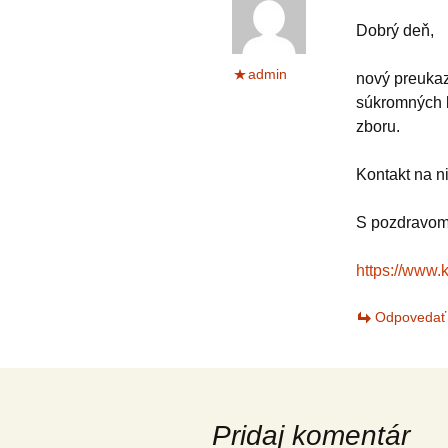
Dobrý deň,
admin
nový preukaz
súkromných b
zboru.
Kontakt na n
S pozdravo
https://www.
Odpovedať
Pridaj komentár