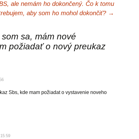
SBS, ale nemám ho dokončený. Čo k tomu
trebujem, aby som ho mohol dokončiť?
→
 som sa, mám nové
ám požiadať o nový preukaz
:56
eukaz Sbs, kde mam požiadat o vystavenie noveho
 15:59