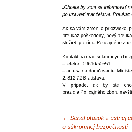
„Chcela by som sa informovať na
po uzavretí manželstva. Preukaz 
Ak sa vám zmenilo priezvisko, pr
preukaz poškodený, nový preuk
služieb prezídia Policajného zbo
Kontakt na úrad súkromných bezp
– telefón: 09610/50551,
–
adresa na doručovanie: Ministe
2, 812 72 Bratislava.
V prípade, ak by ste chce
prezídia Policajného zboru navští
Navigácia
←
Seriál otázok z ústnej 
o súkromnej bezpečnosti