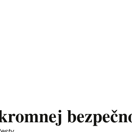
úkromnej bezpečno
testy