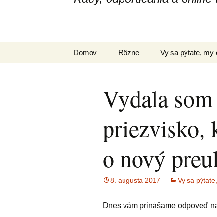
Domov
Rôzne
Vy sa pýtate, m
Vydala som
priezvisko,
o nový pre
8. augusta 2017
Vy sa pýtat
Dnes vám prinášame odpoveď na 