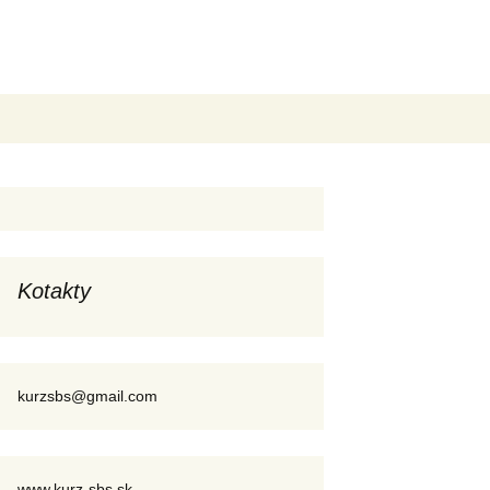
Hľadať:
Kotakty
kurzsbs@gmail.com
www.kurz-sbs.sk