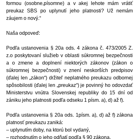
formou (osobne,písomne) a v akej lehote mám vrátiť
preukaz SBS po uplynutí jeho platnosti? Už nemám
záujem o nový.“
Naša odpoveď:
Podľa ustanovenia § 20a ods. 4 zákona č. 473/2005 Z.
z.o poskytovaní služieb v oblasti súkromnej bezpečnosti
a o zmene a doplnení niektorých zákonov (zákon o
súkromnej bezpečnosti) v znení neskorších predpisov
(ďalej len „zákon“) držiteľ neplatného preukazu odbornej
spôsobilosti (ďalej len „preukaz“) je povinný ho odovzdať
Ministerstvu vnútra Slovenskej republiky do 15 dní od
zániku jeho platnosti podľa odseku 1 písm. a), d) až f).
Podľa ustanovenia § 20a ods. 1písm. a), d) až f) zákona
platnosť preukazu zaniká:
– uplynutím doby, na ktorú bol vydaný,
– rozhodnutím o jeho odňatí podľa § 90 zákona,