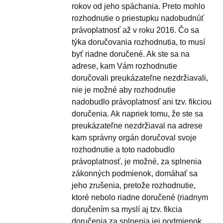
rokov od jeho spáchania. Preto mohlo
rozhodnutie o priestupku nadobudnúť
právoplatnosť až v roku 2016. Čo sa
týka doručovania rozhodnutia, to musí
byť riadne doručené. Ak ste sa na
adrese, kam Vám rozhodnutie
doručovali preukázateľne nezdržiavali,
nie je možné aby rozhodnutie
nadobudlo právoplatnosť ani tzv. fikciou
doručenia. Ak napriek tomu, že ste sa
preukázateľne nezdržiaval na adrese
kam správny orgán doručoval svoje
rozhodnutie a toto nadobudlo
právoplatnosť, je možné, za splnenia
zákonných podmienok, domáhať sa
jeho zrušenia, pretože rozhodnutie,
ktoré nebolo riadne doručené (riadnym
doručením sa myslí aj tzv. fikcia
doručenia za splnenia jej podmienok,