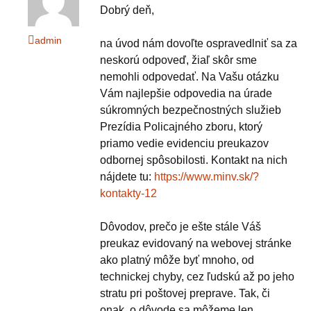
Dobrý deň,
admin
na úvod nám dovoľte ospravedlniť sa za
neskorú odpoveď, žiaľ skôr sme
nemohli odpovedať. Na Vašu otázku
Vám najlepšie odpovedia na úrade
súkromných bezpečnostných služieb
Prezídia Policajného zboru, ktorý
priamo vedie evidenciu preukazov
odbornej spôsobilosti. Kontakt na nich
nájdete tu:
https://www.minv.sk/?
kontakty-12
Dôvodov, prečo je ešte stále Váš
preukaz evidovaný na webovej stránke
ako platný môže byť mnoho, od
technickej chyby, cez ľudskú až po jeho
stratu pri poštovej preprave. Tak, či
onak, o dôvode sa môžeme len