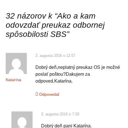
32 názorov k “
Ako a kam
odovzdať preukaz odbornej
spôsobilosti SBS
”
2. augusta 2016 o 12:57
Dobrý deň,neplatný preukaz OS je možné
poslať poštou?Dakujem za
Katarína
odpoved.Katarína.
Odpovedať
3. augusta 2016 o 7:20
Dobrý deň pani Katarína.