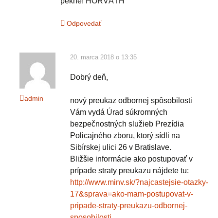
pekne! HORVÁTH
Odpovedať
20. marca 2018 o 13:35
Dobrý deň,
admin
nový preukaz odbornej spôsobilosti
Vám vydá Úrad súkromných
bezpečnostných služieb Prezídia
Policajného zboru, ktorý sídli na
Sibírskej ulici 26 v Bratislave.
Bližšie informácie ako postupovať v
prípade straty preukazu nájdete tu:
http://www.minv.sk/?najcastejsie-otazky-
17&sprava=ako-mam-postupovat-v-
pripade-straty-preukazu-odbornej-
sposobilosti