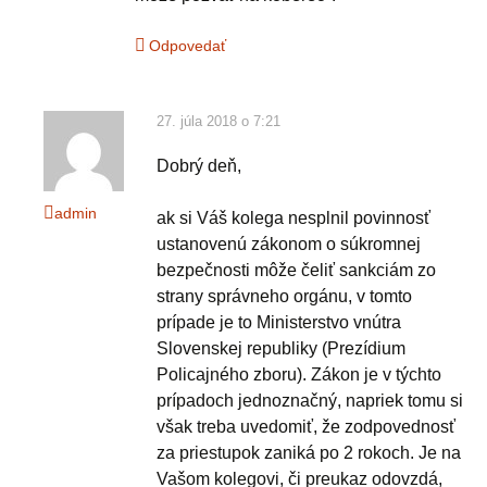
Odpovedať
27. júla 2018 o 7:21
Dobrý deň,
admin
ak si Váš kolega nesplnil povinnosť
ustanovenú zákonom o súkromnej
bezpečnosti môže čeliť sankciám zo
strany správneho orgánu, v tomto
prípade je to Ministerstvo vnútra
Slovenskej republiky (Prezídium
Policajného zboru). Zákon je v týchto
prípadoch jednoznačný, napriek tomu si
však treba uvedomiť, že zodpovednosť
za priestupok zaniká po 2 rokoch. Je na
Vašom kolegovi, či preukaz odovzdá,