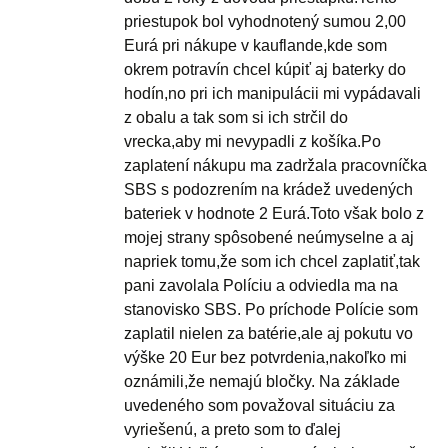
priestupok bol vyhodnotený sumou 2,00
Eurá pri nákupe v kauflande,kde som
okrem potravín chcel kúpiť aj baterky do
hodín,no pri ich manipulácii mi vypádavali
z obalu a tak som si ich strčil do
vrecka,aby mi nevypadli z košíka.Po
zaplatení nákupu ma zadržala pracovníčka
SBS s podozrením na krádež uvedených
bateriek v hodnote 2 Eurá.Toto však bolo z
mojej strany spôsobené neúmyselne a aj
napriek tomu,že som ich chcel zaplatiť,tak
pani zavolala Políciu a odviedla ma na
stanovisko SBS. Po príchode Polície som
zaplatil nielen za batérie,ale aj pokutu vo
výške 20 Eur bez potvrdenia,nakoľko mi
oznámili,že nemajú bločky. Na základe
uvedeného som považoval situáciu za
vyriešenú, a preto som to ďalej