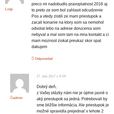
preco mi nadobudlo pravoplatnost 2016 aj
Luigi
to preto ze som bol zahlasit odcudzenie
Pos a vtedy zistili ze mam priestupok a
zacali konanie na ktory som sa nemohol
odvolat lebo na adrese dorucenia som
nebyval a mal som tam na mna kontakt a ci
mam moznost ziskat preukaz skor spat
dakujem
Odpovedať
27. júla 2017 o 8:54
Dobrý deň,
z Vašej otázky nám nie je úplne jasné o
admin
aký priestupok sa jedná. Potrebovali by
sme bližšie informácia. Ale priestupok je
možné spravidla prejednať v lehote 2