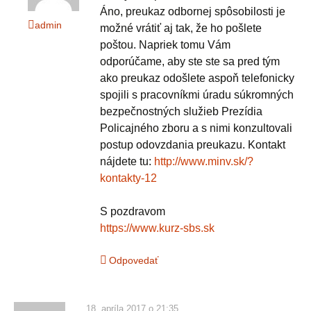
Áno, preukaz odbornej spôsobilosti je
admin
možné vrátiť aj tak, že ho pošlete
poštou. Napriek tomu Vám
odporúčame, aby ste ste sa pred tým
ako preukaz odošlete aspoň telefonicky
spojili s pracovníkmi úradu súkromných
bezpečnostných služieb Prezídia
Policajného zboru a s nimi konzultovali
postup odovzdania preukazu. Kontakt
nájdete tu:
http://www.minv.sk/?
kontakty-12
S pozdravom
https://www.kurz-sbs.sk
Odpovedať
18. apríla 2017 o 21:35