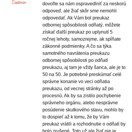
admin
dovoľte sa nám ospravedlniť za neskorú
odpoveď, ale žiaľ skôr sme nemohli
odpovedať. Ak Vám bol preukaz
odbornej spôsobilosti odňatý, môžete
získať ďalší preukaz po uplynutí 5
ročnej lehoty, samozrejme, ak spĺňate
zákonné podmienky. A čo sa týka
samotného navrátenia preukazu
odbornej spôsobilosti po odňatí
preukazu, aj tam je vždy šanca, ale je to
50 na 50. Je potrebné preskúmať celé
správne konanie vo veci odňatia
preukazu, od vecnej stránky až po
procesnú. Ak by sa zistilo pochybenie
správneho orgánu, alebo nesprávne
posúdenie skutkového stavu, mohlo by
to dospieť až k tomu, že by Vám
preukaz vrátili a rozhodnutie o odňatí by
bolo zrušené. Toto už ale žiaľ nie je