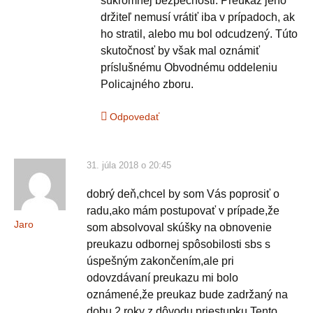
súkromnej bezpečnosti. Preukaz jeho
držiteľ nemusí vrátiť iba v prípadoch, ak
ho stratil, alebo mu bol odcudzený. Túto
skutočnosť by však mal oznámiť
príslušnému Obvodnému oddeleniu
Policajného zboru.
Odpovedať
31. júla 2018 o 20:45
dobrý deň,chcel by som Vás poprosiť o
radu,ako mám postupovať v prípade,že
Jaro
som absolvoval skúšky na obnovenie
preukazu odbornej spôsobilosti sbs s
úspešným zakončením,ale pri
odovzdávaní preukazu mi bolo
oznámené,že preukaz bude zadržaný na
dobu 2 roky z dôvodu priestupku.Tento