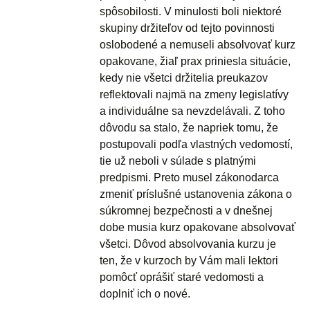
spôsobilosti. V minulosti boli niektoré
skupiny držiteľov od tejto povinnosti
oslobodené a nemuseli absolvovať kurz
opakovane, žiaľ prax priniesla situácie,
kedy nie všetci držitelia preukazov
reflektovali najmä na zmeny legislatívy
a individuálne sa nevzdelávali. Z toho
dôvodu sa stalo, že napriek tomu, že
postupovali podľa vlastných vedomostí,
tie už neboli v súlade s platnými
predpismi. Preto musel zákonodarca
zmeniť príslušné ustanovenia zákona o
súkromnej bezpečnosti a v dnešnej
dobe musia kurz opakovane absolvovať
všetci. Dôvod absolvovania kurzu je
ten, že v kurzoch by Vám mali lektori
pomôcť oprášiť staré vedomosti a
doplniť ich o nové.