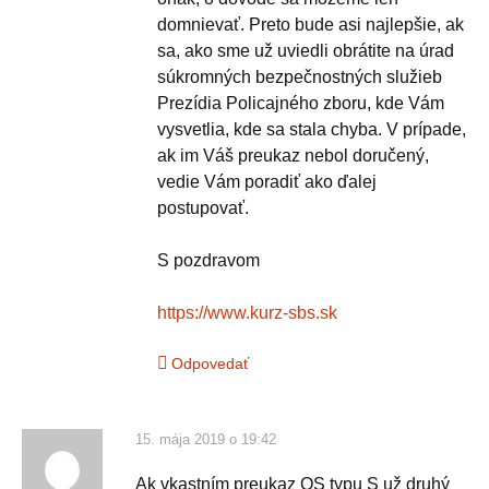
domnievať. Preto bude asi najlepšie, ak
sa, ako sme už uviedli obrátite na úrad
súkromných bezpečnostných služieb
Prezídia Policajného zboru, kde Vám
vysvetlia, kde sa stala chyba. V prípade,
ak im Váš preukaz nebol doručený,
vedie Vám poradiť ako ďalej
postupovať.
S pozdravom
https://www.kurz-sbs.sk
Odpovedať
15. mája 2019 o 19:42
Ak vkastním preukaz OS typu S už druhý