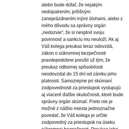
alebo bude dúfať, že nejakým
nedopatrením, prílišným
zaneprázdnením inými úlohami, alebo z
iného dôvodu sa správny orgán
„nedozvie“, že si nesplnil svoju
povinnosť a sankciu mu neuloží. Ak aj
Váš kolega preukaz teraz odovzdá,
zákon o súkromnej bezpečnosti
pravdepodobne porušil už tým, že
preukaz odbornej spôsobilosti
neodovzdal do 15 dní od zániku jeho
platnosti. Samozrejme pri skúmaní
zodpovednosti za priestupok vystupujú
aj viaceré ďalšie skutočnosti, ktoré bude
správny orgán skúmať. Preto nie je
možné z nášho miesta jednoznačne
povedať, že Váš kolega je určite
zodpovedný za priestupok na úseku