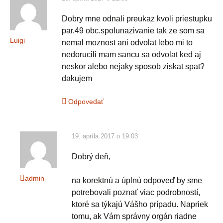
Dobry mne odnali preukaz kvoli priestupku
par.49 obc.spolunazivanie tak ze som sa
Luigi
nemal moznost ani odvolat lebo mi to
nedorucili mam sancu sa odvolat ked aj
neskor alebo nejaky sposob ziskat spat?
dakujem
Odpovedať
19. apríla 2017 o 19:03
Dobrý deň,
admin
na korektnú a úplnú odpoveď by sme
potrebovali poznať viac podrobností,
ktoré sa týkajú Vášho prípadu. Napriek
tomu, ak Vám správny orgán riadne