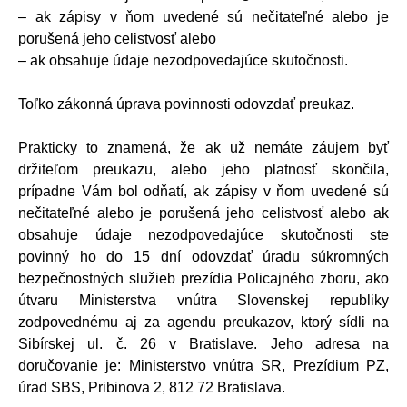
– ak zápisy v ňom uvedené sú nečitateľné alebo je
porušená jeho celistvosť alebo
– ak obsahuje údaje nezodpovedajúce skutočnosti.
Toľko zákonná úprava povinnosti odovzdať preukaz.
Prakticky to znamená, že ak už nemáte záujem byť
držiteľom preukazu, alebo jeho platnosť skončila,
prípadne Vám bol odňatí, ak zápisy v ňom uvedené sú
nečitateľné alebo je porušená jeho celistvosť alebo ak
obsahuje údaje nezodpovedajúce skutočnosti ste
povinný ho do 15 dní odovzdať úradu súkromných
bezpečnostných služieb prezídia Policajného zboru, ako
útvaru Ministerstva vnútra Slovenskej republiky
zodpovednému aj za agendu preukazov, ktorý sídli na
Sibírskej ul. č. 26 v Bratislave. Jeho adresa na
doručovanie je: Ministerstvo vnútra SR, Prezídium PZ,
úrad SBS, Pribinova 2, 812 72 Bratislava.