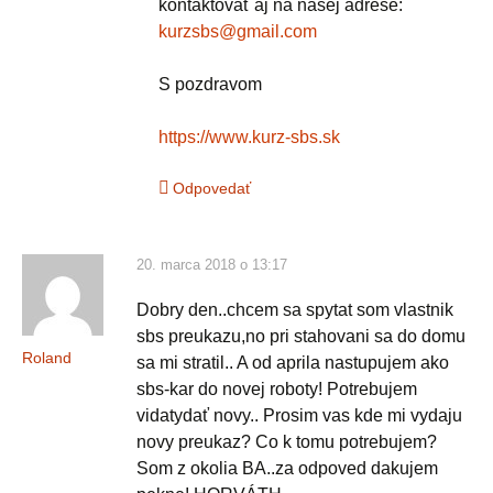
kontaktovať aj na našej adrese:
kurzsbs@gmail.com
S pozdravom
https://www.kurz-sbs.sk
Odpovedať
20. marca 2018 o 13:17
Dobry den..chcem sa spytat som vlastnik
sbs preukazu,no pri stahovani sa do domu
Roland
sa mi stratil.. A od aprila nastupujem ako
sbs-kar do novej roboty! Potrebujem
vidatydať novy.. Prosim vas kde mi vydaju
novy preukaz? Co k tomu potrebujem?
Som z okolia BA..za odpoved dakujem