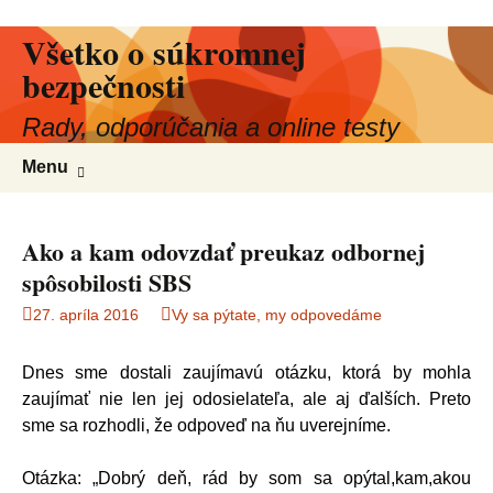
Všetko o súkromnej
Preskočiť
na
bezpečnosti
obsah
Rady, odporúčania a online testy
Hľadať:
Menu
Ako a kam odovzdať preukaz odbornej
spôsobilosti SBS
27. apríla 2016
Vy sa pýtate, my odpovedáme
Dnes sme dostali zaujímavú otázku, ktorá by mohla
zaujímať nie len jej odosielateľa, ale aj ďalších. Preto
sme sa rozhodli, že odpoveď na ňu uverejníme.
Otázka: „Dobrý deň, rád by som sa opýtal,kam,akou