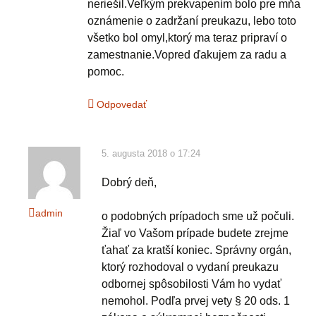
neriešil.Veľkým prekvapením bolo pre mňa
oznámenie o zadržaní preukazu, lebo toto
všetko bol omyl,ktorý ma teraz pripraví o
zamestnanie.Vopred ďakujem za radu a
pomoc.
Odpovedať
5. augusta 2018 o 17:24
Dobrý deň,
admin
o podobných prípadoch sme už počuli.
Žiaľ vo Vašom prípade budete zrejme
ťahať za kratší koniec. Správny orgán,
ktorý rozhodoval o vydaní preukazu
odbornej spôsobilosti Vám ho vydať
nemohol. Podľa prvej vety § 20 ods. 1