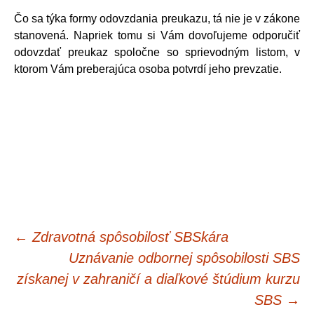
Čo sa týka formy odovzdania preukazu, tá nie je v zákone
stanovená. Napriek tomu si Vám dovoľujeme odporučiť
odovzdať preukaz spoločne so sprievodným listom, v
ktorom Vám preberajúca osoba potvrdí jeho prevzatie.
Navigácia
←
Zdravotná spôsobilosť SBSkára
Uznávanie odbornej spôsobilosti SBS
článkami
získanej v zahraničí a diaľkové štúdium kurzu
SBS
→