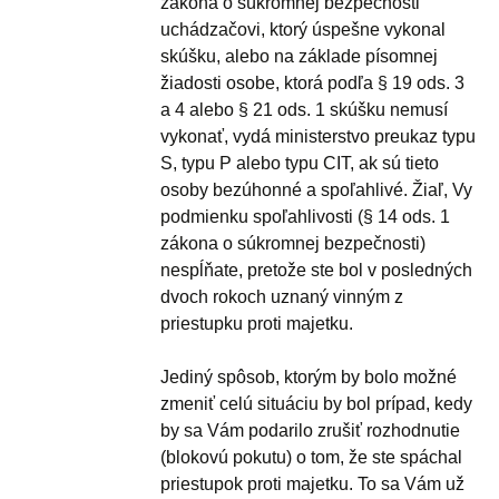
zákona o súkromnej bezpečnosti
uchádzačovi, ktorý úspešne vykonal
skúšku, alebo na základe písomnej
žiadosti osobe, ktorá podľa § 19 ods. 3
a 4 alebo § 21 ods. 1 skúšku nemusí
vykonať, vydá ministerstvo preukaz typu
S, typu P alebo typu CIT, ak sú tieto
osoby bezúhonné a spoľahlivé. Žiaľ, Vy
podmienku spoľahlivosti (§ 14 ods. 1
zákona o súkromnej bezpečnosti)
nespĺňate, pretože ste bol v posledných
dvoch rokoch uznaný vinným z
priestupku proti majetku.
Jediný spôsob, ktorým by bolo možné
zmeniť celú situáciu by bol prípad, kedy
by sa Vám podarilo zrušiť rozhodnutie
(blokovú pokutu) o tom, že ste spáchal
priestupok proti majetku. To sa Vám už