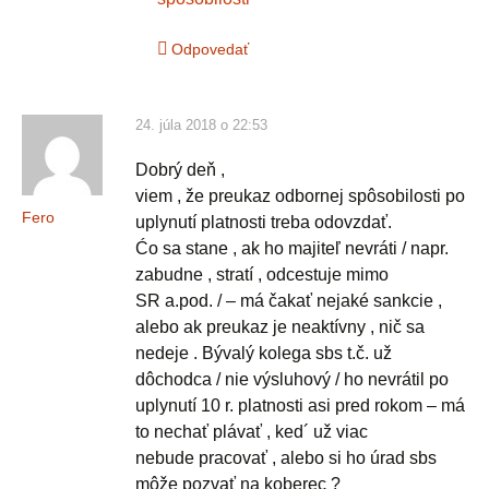
Odpovedať
24. júla 2018 o 22:53
Dobrý deň ,
viem , že preukaz odbornej spôsobilosti po
Fero
uplynutí platnosti treba odovzdať.
Ćo sa stane , ak ho majiteľ nevráti / napr.
zabudne , stratí , odcestuje mimo
SR a.pod. / – má čakať nejaké sankcie ,
alebo ak preukaz je neaktívny , nič sa
nedeje . Bývalý kolega sbs t.č. už
dôchodca / nie výsluhový / ho nevrátil po
uplynutí 10 r. platnosti asi pred rokom – má
to nechať plávať , ked´ už viac
nebude pracovať , alebo si ho úrad sbs
môže pozvať na koberec ?