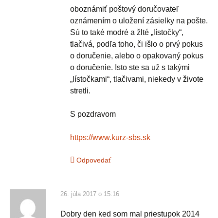
oboznámiť poštový doručovateľ
oznámením o uložení zásielky na pošte.
Sú to také modré a žlté „lístočky“,
tlačivá, podľa toho, či išlo o prvý pokus
o doručenie, alebo o opakovaný pokus
o doručenie. Isto ste sa už s takými
„lístočkami“, tlačivami, niekedy v živote
stretli.
S pozdravom
https://www.kurz-sbs.sk
Odpovedať
26. júla 2017 o 15:16
Dobry den ked som mal priestupok 2014