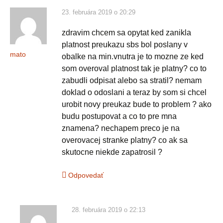
23. februára 2019 o 20:29
zdravim chcem sa opytat ked zanikla
platnost preukazu sbs bol poslany v
mato
obalke na min.vnutra je to mozne ze ked
som overoval platnost tak je platny? co to
zabudli odpisat alebo sa stratil? nemam
doklad o odoslani a teraz by som si chcel
urobit novy preukaz bude to problem ? ako
budu postupovat a co to pre mna
znamena? nechapem preco je na
overovacej stranke platny? co ak sa
skutocne niekde zapatrosil ?
Odpovedať
28. februára 2019 o 22:13