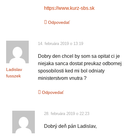
https://www.kurz-sbs.sk
Odpovedať
14. februára 2019 o 13:19
Dobry den chcel by som sa opitat ci je
niejaka sanca dostat preukaz odbornej
Ladislav
sposobilosti ked mi bol odniaty
fusszek
ministerstvom vnutra ?
Odpovedať
28. februára 2019 o 22:23
Dobrý deň pán Ladislav,