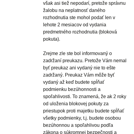
však asi tiež nepodarí, pretože správnu
žalobu na neplatnosť daného
rozhodnutia ste mohol podať len v
lehote 2 mesiacov od vydania
predmetného rozhodnutia (bloková
pokuta).
Zrejme zle ste bol informovaný o
zadržaní preukazu. Pretože Vám nemal
byť preukaz ani vydaný nie to ešte
zadržaný. Preukaz Vám môže byť
vydaný až keď budete spĺňať
podmienku bezúhonnosti a
spoľahlivosti. To znamená, že ak 2 roky
od uloženia blokovej pokuty za
priestupok proti majetku budete spĺňať
všetky podmienky, t.j. budete osobou
bezúhonnou a spoľahlivou podľa
zákona o súkromnej bezpečnosti a