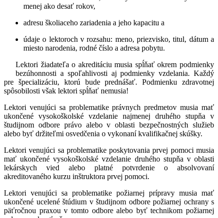
menej ako desať rokov,
adresu školiaceho zariadenia a jeho kapacitu a
údaje o lektoroch v rozsahu: meno, priezvisko, titul, dátum a
miesto narodenia, rodné číslo a adresa pobytu.
Lektori žiadateľa o akreditáciu musia spĺňať okrem podmienky
bezúhonnosti a spoľahlivosti aj podmienky vzdelania. Každý
pre špecializáciu, ktorú bude prednášať. Podmienku zdravotnej
spôsobilosti však lektori spĺňať nemusia!
Lektori venujúci sa problematike právnych predmetov musia mať
ukončené vysokoškolské vzdelanie najmenej druhého stupňa v
študijnom odbore právo alebo v oblasti bezpečnostných služieb
alebo byť držiteľmi osvedčenia o vykonaní kvalifikačnej skúšky.
Lektori venujúci sa problematike poskytovania prvej pomoci musia
mať ukončené vysokoškolské vzdelanie druhého stupňa v oblasti
lekárskych vied alebo platné potvrdenie o absolvovaní
akreditovaného kurzu inštruktora prvej pomoci.
Lektori venujúci sa problematike požiarnej prípravy musia mať
ukončené ucelené štúdium v študijnom odbore požiarnej ochrany s
päťročnou praxou v tomto odbore alebo byť technikom požiarnej