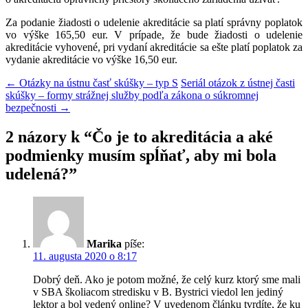
Za podanie žiadosti o udelenie akreditácie sa platí správny poplatok
vo výške 165,50 eur. V prípade, že bude žiadosti o udelenie
akreditácie vyhovené, pri vydaní akreditácie sa ešte platí poplatok za
vydanie akreditácie vo výške 16,50 eur.
Navigácia
←
Otázky na ústnu časť skúšky – typ S
Seriál otázok z ústnej časti
skúšky – formy strážnej služby podľa zákona o súkromnej
článkami
bezpečnosti
→
2 názory k “
Čo je to akreditácia a aké
podmienky musím spĺňať, aby mi bola
udelená?
”
Marika
píše:
11. augusta 2020 o 8:17
Dobrý deň. Ako je potom možné, že celý kurz ktorý sme mali
v SBA školiacom stredisku v B. Bystrici viedol len jediný
lektor a bol vedený online? V uvedenom článku tvrdíte, že ku