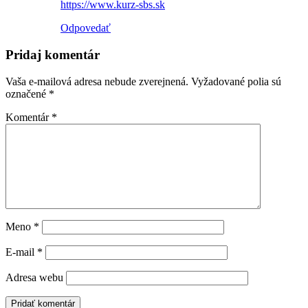
https://www.kurz-sbs.sk
Odpovedať
Pridaj komentár
Vaša e-mailová adresa nebude zverejnená.
Vyžadované polia sú
označené
*
Komentár
*
Meno
*
E-mail
*
Adresa webu