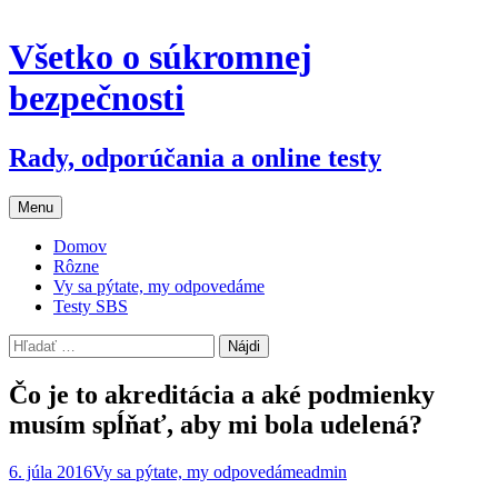
Preskočiť
Všetko o súkromnej
na
obsah
bezpečnosti
Rady, odporúčania a online testy
Menu
Domov
Rôzne
Vy sa pýtate, my odpovedáme
Testy SBS
Hľadať:
Čo je to akreditácia a aké podmienky
musím spĺňať, aby mi bola udelená?
6. júla 2016
Vy sa pýtate, my odpovedáme
admin