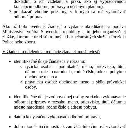
dokladmi o ich vzdelaní a praxi, ako aj vypracovanou
koncepciu odbornej prípravy a učebným plánom),
preukázať vhodné priestory, v ktorých sa má vykonávať
odborná príprava.
Ako už bolo uvedené, žiadosť o vydanie akreditácie sa podáva
Ministerstvu vnútra Slovenskej republiky a to jeho organizačnej
zložke, ktorou je úrad súkromných bezpečnostných služieb Prezídia
Policajného zboru.
V žiadosti o udelenie akreditácie žiadateľ musí uviesť:
identifikačné údaje žiadateľa v rozsahu:
fyzická osoba – podnikateľ: meno, priezvisko, titul,
dátum a miesto narodenia, rodné číslo, adresu pobytu a
obchodné meno a
právnická osoba: obchodné meno a sídlo právnickej
osoby,
identifikačné údaje zodpovednej osoby za riadne vykonávanie
odbornej prípravy v rozsahu: meno, priezvisko, titul, dátum a
miesto narodenia, rodné číslo a adresu pobytu,
dátum kedy začne vykonávať odbornú prípravu,
dobu ukončenia činnosti, ak zamýšľa túto činnosť vykonávať