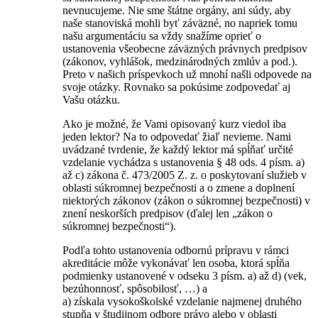
nevnucujeme. Nie sme štátne orgány, ani súdy, aby
naše stanoviská mohli byť záväzné, no napriek tomu
našu argumentáciu sa vždy snažíme oprieť o
ustanovenia všeobecne záväzných právnych predpisov
(zákonov, vyhlášok, medzinárodných zmlúv a pod.).
Preto v našich príspevkoch už mnohí našli odpovede na
svoje otázky. Rovnako sa pokúsime zodpovedať aj
Vašu otázku.
Ako je možné, že Vami opisovaný kurz viedol iba
jeden lektor? Na to odpovedať žiaľ nevieme. Nami
uvádzané tvrdenie, že každý lektor má spĺňať určité
vzdelanie vychádza s ustanovenia § 48 ods. 4 písm. a)
až c) zákona č. 473/2005 Z. z. o poskytovaní služieb v
oblasti súkromnej bezpečnosti a o zmene a doplnení
niektorých zákonov (zákon o súkromnej bezpečnosti) v
znení neskorších predpisov (ďalej len „zákon o
súkromnej bezpečnosti“).
Podľa tohto ustanovenia odbornú prípravu v rámci
akreditácie môže vykonávať len osoba, ktorá spĺňa
podmienky ustanovené v odseku 3 písm. a) až d) (vek,
bezúhonnosť, spôsobilosť, …) a
a) získala vysokoškolské vzdelanie najmenej druhého
stupňa v študijnom odbore právo alebo v oblasti