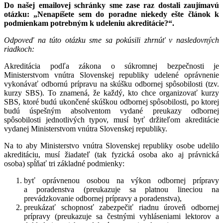
Do našej emailovej schránky sme zase raz dostali zaujímavú
otázku: „Nenapíšete sem do poradne niekedy ešte článok k
podmienkam potrebným k udeleniu akreditácie?“.
Odpoveď na túto otázku sme sa pokúsili zhrnúť v nasledovných
riadkoch:
Akreditácia podľa zákona o súkromnej bezpečnosti je
Ministerstvom vnútra Slovenskej republiky udelené oprávnenie
vykonávať odbornú prípravu na skúšku odbornej spôsobilosti (tzv.
kurzy SBS). To znamená, že každý, kto chce organizovať kurzy
SBS, ktoré budú ukončené skúškou odbornej spôsobilosti, po ktorej
budú úspešným absolventom vydané preukazy odbornej
spôsobilosti jednotlivých typov, musí byť držiteľom akreditácie
vydanej Ministerstvom vnútra Slovenskej republiky.
Na to aby Ministerstvo vnútra Slovenskej republiky osobe udelilo
akreditáciu, musí žiadateľ (tak fyzická osoba ako aj právnická
osoba) spĺňať tri základné podmienky:
byť oprávnenou osobou na výkon odbornej prípravy
a poradenstva (preukazuje sa platnou lineciou na
prevádzkovanie odbornej prípravy a poradenstva),
preukázať schopnosť zabezpečiť riadnu úroveň odbornej
prípravy (preukazuje sa čestnými vyhláseniami lektorov a