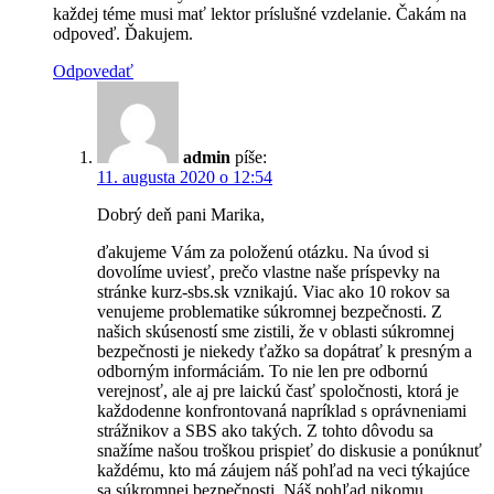
každej téme musi mať lektor príslušné vzdelanie. Čakám na
odpoveď. Ďakujem.
Odpovedať
admin
píše:
11. augusta 2020 o 12:54
Dobrý deň pani Marika,
ďakujeme Vám za položenú otázku. Na úvod si
dovolíme uviesť, prečo vlastne naše príspevky na
stránke kurz-sbs.sk vznikajú. Viac ako 10 rokov sa
venujeme problematike súkromnej bezpečnosti. Z
našich skúseností sme zistili, že v oblasti súkromnej
bezpečnosti je niekedy ťažko sa dopátrať k presným a
odborným informáciám. To nie len pre odbornú
verejnosť, ale aj pre laickú časť spoločnosti, ktorá je
každodenne konfrontovaná napríklad s oprávneniami
strážnikov a SBS ako takých. Z tohto dôvodu sa
snažíme našou troškou prispieť do diskusie a ponúknuť
každému, kto má záujem náš pohľad na veci týkajúce
sa súkromnej bezpečnosti. Náš pohľad nikomu