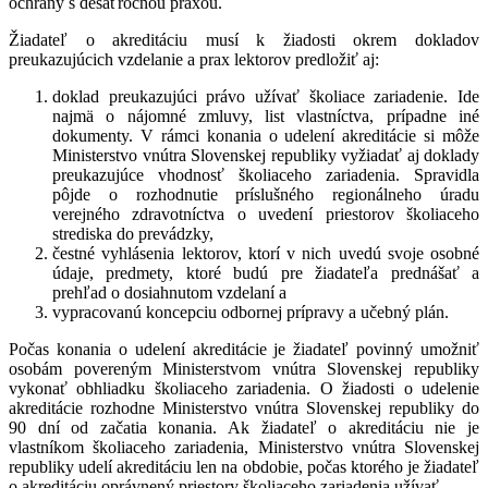
ochrany s desaťročnou praxou.
Žiadateľ o akreditáciu musí k žiadosti okrem dokladov
preukazujúcich vzdelanie a prax lektorov predložiť aj:
doklad preukazujúci právo užívať školiace zariadenie. Ide
najmä o nájomné zmluvy, list vlastníctva, prípadne iné
dokumenty. V rámci konania o udelení akreditácie si môže
Ministerstvo vnútra Slovenskej republiky vyžiadať aj doklady
preukazujúce vhodnosť školiaceho zariadenia. Spravidla
pôjde o rozhodnutie príslušného regionálneho úradu
verejného zdravotníctva o uvedení priestorov školiaceho
strediska do prevádzky,
čestné vyhlásenia lektorov, ktorí v nich uvedú svoje osobné
údaje, predmety, ktoré budú pre žiadateľa prednášať a
prehľad o dosiahnutom vzdelaní a
vypracovanú koncepciu odbornej prípravy a učebný plán.
Počas konania o udelení akreditácie je žiadateľ povinný umožniť
osobám povereným Ministerstvom vnútra Slovenskej republiky
vykonať obhliadku školiaceho zariadenia. O žiadosti o udelenie
akreditácie rozhodne Ministerstvo vnútra Slovenskej republiky do
90 dní od začatia konania. Ak žiadateľ o akreditáciu nie je
vlastníkom školiaceho zariadenia, Ministerstvo vnútra Slovenskej
republiky udelí akreditáciu len na obdobie, počas ktorého je žiadateľ
o akreditáciu oprávnený priestory školiaceho zariadenia užívať.