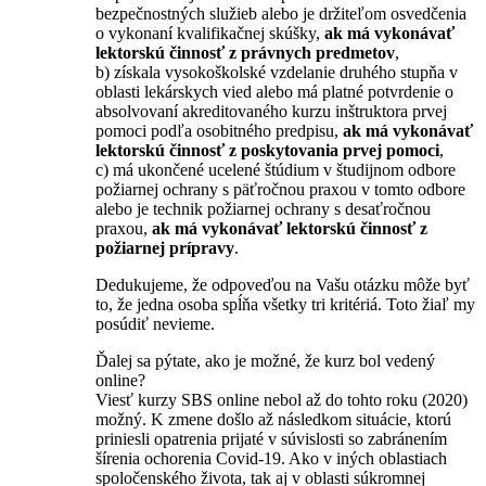
bezpečnostných služieb alebo je držiteľom osvedčenia
o vykonaní kvalifikačnej skúšky,
ak má vykonávať
lektorskú činnosť z právnych predmetov
,
b) získala vysokoškolské vzdelanie druhého stupňa v
oblasti lekárskych vied alebo má platné potvrdenie o
absolvovaní akreditovaného kurzu inštruktora prvej
pomoci podľa osobitného predpisu,
ak má vykonávať
lektorskú činnosť z poskytovania prvej pomoci
,
c) má ukončené ucelené štúdium v študijnom odbore
požiarnej ochrany s päťročnou praxou v tomto odbore
alebo je technik požiarnej ochrany s desaťročnou
praxou,
ak má vykonávať lektorskú činnosť z
požiarnej prípravy
.
Dedukujeme, že odpoveďou na Vašu otázku môže byť
to, že jedna osoba spĺňa všetky tri kritériá. Toto žiaľ my
posúdiť nevieme.
Ďalej sa pýtate, ako je možné, že kurz bol vedený
online?
Viesť kurzy SBS online nebol až do tohto roku (2020)
možný. K zmene došlo až následkom situácie, ktorú
priniesli opatrenia prijaté v súvislosti so zabránením
šírenia ochorenia Covid-19. Ako v iných oblastiach
spoločenského života, tak aj v oblasti súkromnej