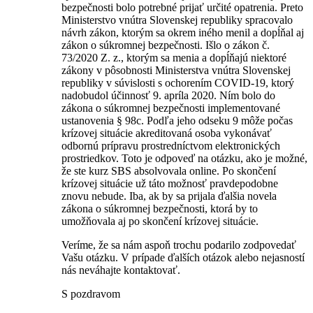
bezpečnosti bolo potrebné prijať určité opatrenia. Preto
Ministerstvo vnútra Slovenskej republiky spracovalo
návrh zákon, ktorým sa okrem iného menil a dopĺňal aj
zákon o súkromnej bezpečnosti. Išlo o zákon č.
73/2020 Z. z., ktorým sa menia a dopĺňajú niektoré
zákony v pôsobnosti Ministerstva vnútra Slovenskej
republiky v súvislosti s ochorením COVID-19, ktorý
nadobudol účinnosť 9. apríla 2020. Ním bolo do
zákona o súkromnej bezpečnosti implementované
ustanovenia § 98c. Podľa jeho odseku 9 môže počas
krízovej situácie akreditovaná osoba vykonávať
odbornú prípravu prostredníctvom elektronických
prostriedkov. Toto je odpoveď na otázku, ako je možné,
že ste kurz SBS absolvovala online. Po skončení
krízovej situácie už táto možnosť pravdepodobne
znovu nebude. Iba, ak by sa prijala ďalšia novela
zákona o súkromnej bezpečnosti, ktorá by to
umožňovala aj po skončení krízovej situácie.
Veríme, že sa nám aspoň trochu podarilo zodpovedať
Vašu otázku. V prípade ďalších otázok alebo nejasností
nás neváhajte kontaktovať.
S pozdravom