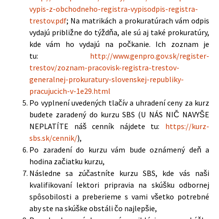
vypis-z-obchodneho-registra-vypisodpis-registra-
trestov.pdf
; Na matrikách a prokuratúrach vám odpis
vydajú približne do týždňa, ale sú aj také prokuratúry,
kde vám ho vydajú na počkanie. Ich zoznam je
tu:
http://www.genpro.gov.sk/register-
trestov/zoznam-pracovisk-registra-trestov-
generalnej-prokuratury-slovenskej-republiky-
pracujucich-v-1e29.html
Po vyplnení uvedených tlačív a uhradení ceny za kurz
budete zaradený do kurzu SBS (U NÁS NIČ NAVYŠE
NEPLATÍTE náš cenník nájdete tu:
https://kurz-
sbs.sk/cennik/
),
Po zaradení do kurzu vám bude oznámený deň a
hodina začiatku kurzu,
Následne sa zúčastníte kurzu SBS, kde vás naši
kvalifikovaní lektori pripravia na skúšku odbornej
spôsobilosti a preberieme s vami všetko potrebné
aby ste na skúške obstáli čo najlepšie,