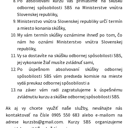
Po absolvovaní kurzu vás prihlásime na skúšku
odbornej spôsobilosti SBS na Ministerstve vnútra
Slovenskej republiky,
Ministerstvo vnútra Slovenskej republiky určí termín
a miesto konania skúšky,
My vám termín skúšky oznámime ihneď po tom, čo
nám ho oznámi Ministerstvo vnútra Slovenskej
republiky,
Vy sa dostavíte na skúšku odbornej spôsobilosti SBS,
jej vykonanie žiaľ musíte zvládnuť sami,
Po úspešnom absolvovaní skúšky odbornej
spôsobilosti SBS vám predseda komisie na mieste
vydá preukaz odbornej spôsobilosti a
na záver vám radi zagratulujeme k úspešnému
zvládnutiu kurzu a skúške odbornej spôsobilosti SBS.
Ak aj vy chcete využiť naše služby, neváhajte nás
kontaktovať na čísle 0905 550 683 alebo e-mailom na
adrese kurzsbs@gmail.com. Kurzy SBS organizujeme