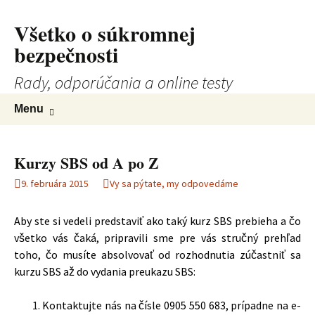
Všetko o súkromnej
Preskočiť
na
bezpečnosti
obsah
Rady, odporúčania a online testy
Hľadať:
Menu
Kurzy SBS od A po Z
9. februára 2015
Vy sa pýtate, my odpovedáme
Aby ste si vedeli predstaviť ako taký kurz SBS prebieha a čo
všetko vás čaká, pripravili sme pre vás stručný prehľad
toho, čo musíte absolvovať od rozhodnutia zúčastniť sa
kurzu SBS až do vydania preukazu SBS:
Kontaktujte nás na čísle 0905 550 683, prípadne na e-