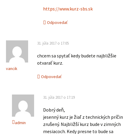
https://www.kurz-sbs.sk
Odpovedať
31. júla 2017 o 17:05
chcem sa spytať kedy budete najbližšie
otvarať kurz.
vancik
Odpovedať
31. júla 2017 o 17:19
Dobrý deň,
jesenný kurz je žiaľ z technických príčin
admin
zrušený. Najbližší kurz bude v zimných
mesiacoch. Kedy presne to bude sa