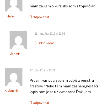
mam zaujem o kurz sbs som z topolčian
mihalik
Odpovedať
26. januára 2017 o 21:56
Odpovedať
admin
27. júla 2017 o 23:38
Prosim vas potrebujem odpis z registra
trestov???lebo tam mam zaznam,nestaci
Klobucnik
vypis tam je to uz vymazane Ďakujem
Odpovedať