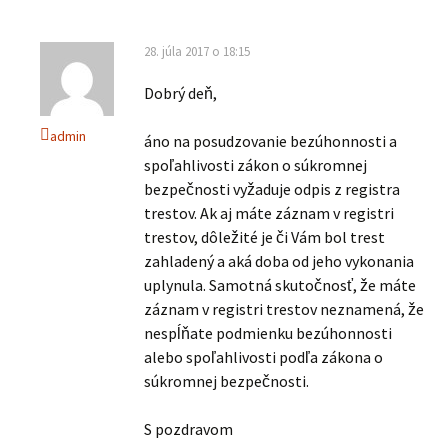
28. júla 2017 o 18:15
Dobrý deň,
admin
áno na posudzovanie bezúhonnosti a
spoľahlivosti zákon o súkromnej
bezpečnosti vyžaduje odpis z registra
trestov. Ak aj máte záznam v registri
trestov, dôležité je či Vám bol trest
zahladený a aká doba od jeho vykonania
uplynula. Samotná skutočnosť, že máte
záznam v registri trestov neznamená, že
nespĺňate podmienku bezúhonnosti
alebo spoľahlivosti podľa zákona o
súkromnej bezpečnosti.
S pozdravom