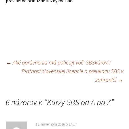
pravidelne približne každý mesiac.
←
Aké oprávnenia má policajt voči SBSkárovi?
Navigácia
Platnosť slovenskej licencie a preukazu SBS v
zahraničí
→
článkami
6 názorov k “
Kurzy SBS od A po Z
”
13. novembra 2016 o 14:17