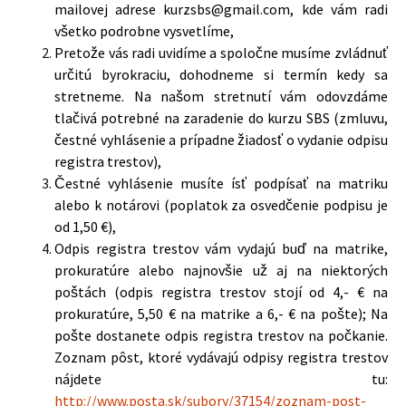
mailovej adrese kurzsbs@gmail.com, kde vám radi
všetko podrobne vysvetlíme,
Pretože vás radi uvidíme a spoločne musíme zvládnuť
určitú byrokraciu, dohodneme si termín kedy sa
stretneme. Na našom stretnutí vám odovzdáme
tlačivá potrebné na zaradenie do kurzu SBS (zmluvu,
čestné vyhlásenie a prípadne žiadosť o vydanie odpisu
registra trestov),
Čestné vyhlásenie musíte ísť podpísať na matriku
alebo k notárovi (poplatok za osvedčenie podpisu je
od 1,50 €),
Odpis registra trestov vám vydajú buď na matrike,
prokuratúre alebo najnovšie už aj na niektorých
poštách (odpis registra trestov stojí od 4,- € na
prokuratúre, 5,50 € na matrike a 6,- € na pošte); Na
pošte dostanete odpis registra trestov na počkanie.
Zoznam pôst, ktoré vydávajú odpisy registra trestov
nájdete tu:
http://www.posta.sk/subory/37154/zoznam-post-