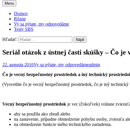
Menu
Domov
Rôzne
Vy sa pýtate, my odpovedáme
Testy SBS
Hľadať:
Seriál otázok z ústnej časti skúšky – Čo j
22. augusta 2016
Vy sa pýtate, my odpovedáme
admin
Čo je vecný bezpečnostný prostriedok a iný technický prostrie
(Vysvetlite čo je vecný bezpečnostný prostriedok, čo je iný technický
Vecný bezpečnostný prostriedok
je vec (čokoľvek) vrátane zvieraťa,
aby sa použila ako zbraň alebo
na zastavenie, prípadne obmedzenie pohybu osoby, zvieraťa al
na obmedzenie funkcie iného technického zariadenia.