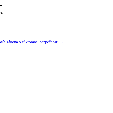
.
va.
podľa zákona o súkromnej bezpečnosti
→