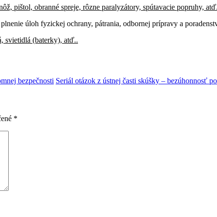
ž, pištol, obranné spreje, rôzne paralyzátory, spútavacie popruhy, atď.
a plnenie úloh fyzickej ochrany, pátrania, odbornej prípravy a poradenst
 svietidlá (baterky), atď..
romnej bezpečnosti
Seriál otázok z ústnej časti skúšky – bezúhonnosť 
čené
*