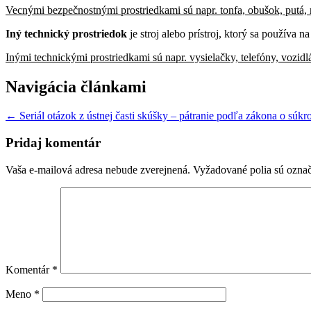
Vecnými bezpečnostnými prostriedkami sú napr. tonfa, obušok, putá, nô
Iný technický prostriedok
je stroj alebo prístroj, ktorý sa používa n
Inými technickými prostriedkami sú napr. vysielačky, telefóny, vozidlá,
Navigácia článkami
←
Seriál otázok z ústnej časti skúšky – pátranie podľa zákona o súk
Pridaj komentár
Vaša e-mailová adresa nebude zverejnená.
Vyžadované polia sú ozna
Komentár
*
Meno
*