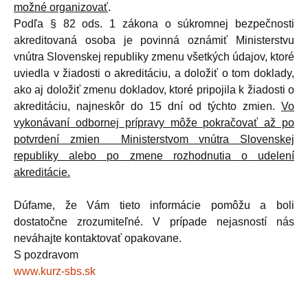
možné organizovať
.
Podľa § 82 ods. 1 zákona o súkromnej bezpečnosti
akreditovaná osoba je povinná oznámiť Ministerstvu
vnútra Slovenskej republiky zmenu všetkých údajov, ktoré
uviedla v žiadosti o akreditáciu, a doložiť o tom doklady,
ako aj doložiť zmenu dokladov, ktoré pripojila k žiadosti o
akreditáciu, najneskôr do 15 dní od týchto zmien.
Vo
vykonávaní odbornej prípravy môže pokračovať až po
potvrdení zmien Ministerstvom vnútra Slovenskej
republiky alebo po zmene rozhodnutia o udelení
akreditácie.
Dúfame, že Vám tieto informácie pomôžu a boli
dostatočne zrozumiteľné. V prípade nejasností nás
neváhajte kontaktovať opakovane.
S pozdravom
www.kurz-sbs.sk