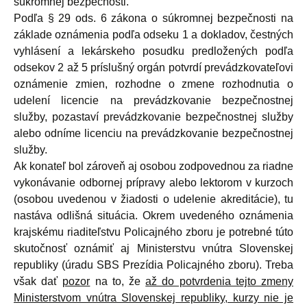
súkromnej bezpečnosti.
Podľa § 29 ods. 6 zákona o súkromnej bezpečnosti na
základe oznámenia podľa odseku 1 a dokladov, čestných
vyhlásení a lekárskeho posudku predložených podľa
odsekov 2 až 5 príslušný orgán potvrdí prevádzkovateľovi
oznámenie zmien, rozhodne o zmene rozhodnutia o
udelení licencie na prevádzkovanie bezpečnostnej
služby, pozastaví prevádzkovanie bezpečnostnej služby
alebo odníme licenciu na prevádzkovanie bezpečnostnej
služby.
Ak konateľ bol zároveň aj osobou zodpovednou za riadne
vykonávanie odbornej prípravy alebo lektorom v kurzoch
(osobou uvedenou v žiadosti o udelenie akreditácie), tu
nastáva odlišná situácia. Okrem uvedeného oznámenia
krajskému riaditeľstvu Policajného zboru je potrebné túto
skutočnosť oznámiť aj Ministerstvu vnútra Slovenskej
republiky (úradu SBS Prezídia Policajného zboru). Treba
však dať
pozor
na to, že
až do potvrdenia tejto zmeny
Ministerstvom vnútra Slovenskej republiky, kurzy nie je