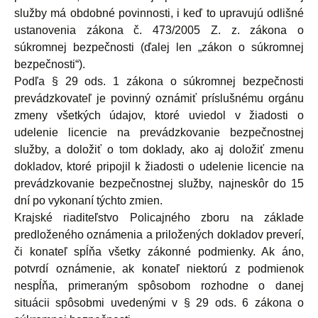
služby má obdobné povinnosti, i keď to upravujú odlišné
ustanovenia zákona č. 473/2005 Z. z. zákona o
súkromnej bezpečnosti (ďalej len „zákon o súkromnej
bezpečnosti“).
Podľa § 29 ods. 1 zákona o súkromnej bezpečnosti
prevádzkovateľ je povinný oznámiť príslušnému orgánu
zmeny všetkých údajov, ktoré uviedol v žiadosti o
udelenie licencie na prevádzkovanie bezpečnostnej
služby, a doložiť o tom doklady, ako aj doložiť zmenu
dokladov, ktoré pripojil k žiadosti o udelenie licencie na
prevádzkovanie bezpečnostnej služby, najneskôr do 15
dní po vykonaní týchto zmien.
Krajské riaditeľstvo Policajného zboru na základe
predloženého oznámenia a priložených dokladov preverí,
či konateľ spĺňa všetky zákonné podmienky. Ak áno,
potvrdí oznámenie, ak konateľ niektorú z podmienok
nespĺňa, primeraným spôsobom rozhodne o danej
situácii spôsobmi uvedenými v § 29 ods. 6 zákona o