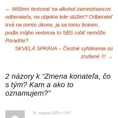
←
Môžem testovať na alkohol zamestnancov
Navigácia
odberateľa, na objekte kde slúžim? Odberateľ
trvá na tomto úkone, ja sa tomu bránim,
článkami
podla môjho vedomia to SBS robiť nemôže.
Poradíte?
SKVELÁ SPRÁVA – Čestné vyhlásenia sú
zrušené !!!
→
2 názory k “
Zmena konateľa, čo
s tým? Kam a ako to
oznamujem?
”
29. augusta 2023 o 13:47