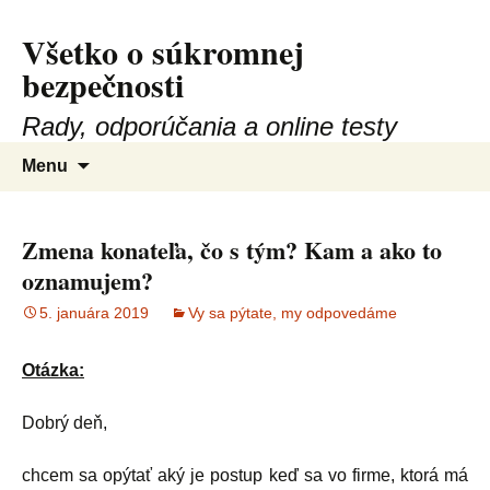
Všetko o súkromnej
Preskočiť
na
bezpečnosti
obsah
Rady, odporúčania a online testy
Hľadať:
Menu
Zmena konateľa, čo s tým? Kam a ako to
oznamujem?
5. januára 2019
Vy sa pýtate, my odpovedáme
Otázka:
Dobrý deň,
chcem sa opýtať aký je postup keď sa vo firme, ktorá má