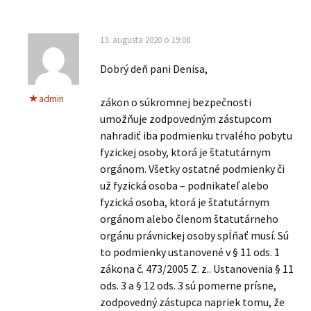
13. augusta 2020 o 19:08
Dobrý deň pani Denisa,
admin
zákon o súkromnej bezpečnosti
umožňuje zodpovedným zástupcom
nahradiť iba podmienku trvalého pobytu
fyzickej osoby, ktorá je štatutárnym
orgánom. Všetky ostatné podmienky či
už fyzická osoba – podnikateľ alebo
fyzická osoba, ktorá je štatutárnym
orgánom alebo členom štatutárneho
orgánu právnickej osoby spĺňať musí. Sú
to podmienky ustanovené v § 11 ods. 1
zákona č. 473/2005 Z. z.. Ustanovenia § 11
ods. 3 a § 12 ods. 3 sú pomerne prísne,
zodpovedný zástupca napriek tomu, že