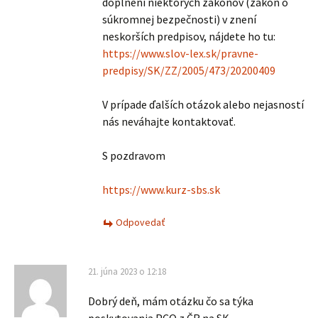
doplnení niektorých zákonov (zákon o
súkromnej bezpečnosti) v znení
neskorších predpisov, nájdete ho tu:
https://www.slov-lex.sk/pravne-
predpisy/SK/ZZ/2005/473/20200409
V prípade ďalších otázok alebo nejasností
nás neváhajte kontaktovať.
S pozdravom
https://www.kurz-sbs.sk
Odpovedať
21. júna 2023 o 12:18
Dobrý deň, mám otázku čo sa týka