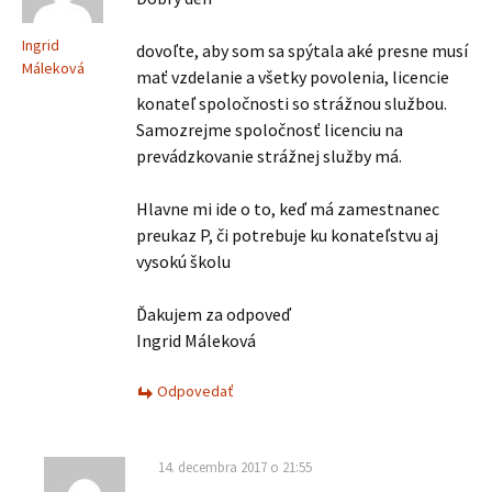
Ingrid
dovoľte, aby som sa spýtala aké presne musí
Máleková
mať vzdelanie a všetky povolenia, licencie
konateľ spoločnosti so strážnou službou.
Samozrejme spoločnosť licenciu na
prevádzkovanie strážnej služby má.
Hlavne mi ide o to, keď má zamestnanec
preukaz P, či potrebuje ku konateľstvu aj
vysokú školu
Ďakujem za odpoveď
Ingrid Máleková
Odpovedať
14. decembra 2017 o 21:55