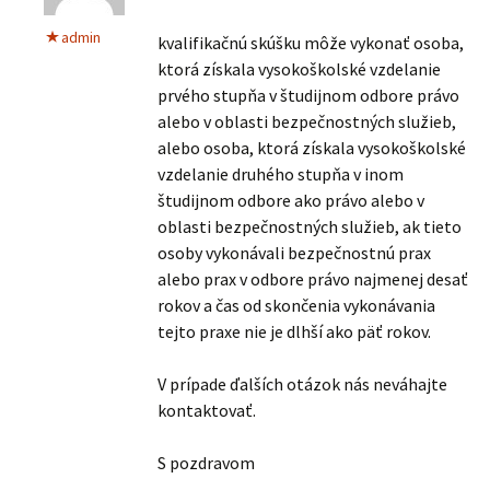
admin
kvalifikačnú skúšku môže vykonať osoba,
ktorá získala vysokoškolské vzdelanie
prvého stupňa v študijnom odbore právo
alebo v oblasti bezpečnostných služieb,
alebo osoba, ktorá získala vysokoškolské
vzdelanie druhého stupňa v inom
študijnom odbore ako právo alebo v
oblasti bezpečnostných služieb, ak tieto
osoby vykonávali bezpečnostnú prax
alebo prax v odbore právo najmenej desať
rokov a čas od skončenia vykonávania
tejto praxe nie je dlhší ako päť rokov.
V prípade ďalších otázok nás neváhajte
kontaktovať.
S pozdravom