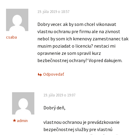
19. júla 2019 o 18:57
Dobry vecer. ak by som chcel vikonavat
vlastnu ochranu pre firmu ale na zivnost
csaba
nebol by som ich kmenovy zamestnanec tak
musim poziadat o licenciu? nestaci mi
opravnenie ze som spravil kurz
bezbečnostnej ochrany? Vopred dakujem.
Odpovedať
19. júla 2019 o 19:07
Dobrý deň,
admin
vlastnou ochranou je prevádzkovanie
bezpečnostnej služby pre vlastnú