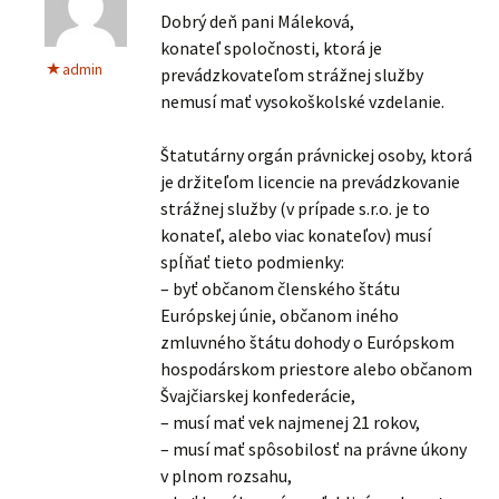
Dobrý deň pani Máleková,
konateľ spoločnosti, ktorá je
admin
prevádzkovateľom strážnej služby
nemusí mať vysokoškolské vzdelanie.
Štatutárny orgán právnickej osoby, ktorá
je držiteľom licencie na prevádzkovanie
strážnej služby (v prípade s.r.o. je to
konateľ, alebo viac konateľov) musí
spĺňať tieto podmienky:
– byť občanom členského štátu
Európskej únie, občanom iného
zmluvného štátu dohody o Európskom
hospodárskom priestore alebo občanom
Švajčiarskej konfederácie,
– musí mať vek najmenej 21 rokov,
– musí mať spôsobilosť na právne úkony
v plnom rozsahu,