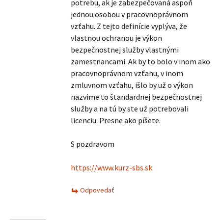
potrebu, ak je zabezpečovaná aspoň
jednou osobou v pracovnoprávnom
vzťahu. Z tejto definície vyplýva, že
vlastnou ochranou je výkon
bezpečnostnej služby vlastnými
zamestnancami. Ak by to bolo v inom ako
pracovnoprávnom vzťahu, v inom
zmluvnom vzťahu, išlo by už o výkon
nazvime to štandardnej bezpečnostnej
služby a na tú by ste už potrebovali
licenciu. Presne ako píšete.
S pozdravom
https://www.kurz-sbs.sk
Odpovedať