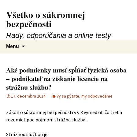
Všetko o súkromnej
Preskočiť
na
bezpečnosti
obsah
Rady, odporúčania a online testy
Hľadať:
Menu
Aké podmienky musí spĺňať fyzická osoba
– podnikateľ na získanie licencie na
strážnu službu?
17. decembra 2014
Vy sa pýtate, my odpovedáme
Zákon o súkromnej bezpečnosti v § 3 vymedzil, čo treba
rozumieť pod pojmom strážna služba.
Strážnou službou je: