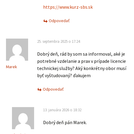
https://www.kurz-sbs.sk
Odpovedať
25. septembra 2025 o 17:24
Dobrý deň, rád by som sa informoval, aké je
potrebné vzdelanie a prax v prípade licencie
Marek
technickej služby? Aký konkrétny obor musí
byť vyštudovaný? ďakujem
Odpovedať
13. januára 2026 o 18:32
Dobrý deň pán Marek.