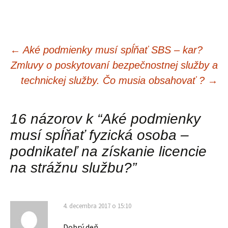
←
Aké podmienky musí spĺňať SBS – kar?
Navigácia
Zmluvy o poskytovaní bezpečnostnej služby a
technickej služby. Čo musia obsahovať ?
→
článkami
16 názorov k “
Aké podmienky
musí spĺňať fyzická osoba –
podnikateľ na získanie licencie
na strážnu službu?
”
4. decembra 2017 o 15:10
Dobrý deň