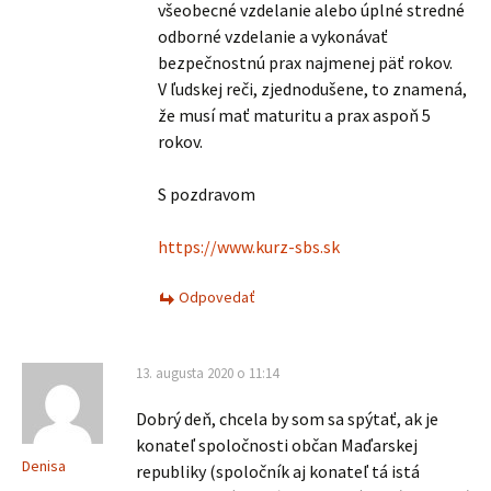
všeobecné vzdelanie alebo úplné stredné
odborné vzdelanie a vykonávať
bezpečnostnú prax najmenej päť rokov.
V ľudskej reči, zjednodušene, to znamená,
že musí mať maturitu a prax aspoň 5
rokov.
S pozdravom
https://www.kurz-sbs.sk
Odpovedať
13. augusta 2020 o 11:14
Dobrý deň, chcela by som sa spýtať, ak je
konateľ spoločnosti občan Maďarskej
Denisa
republiky (spoločník aj konateľ tá istá