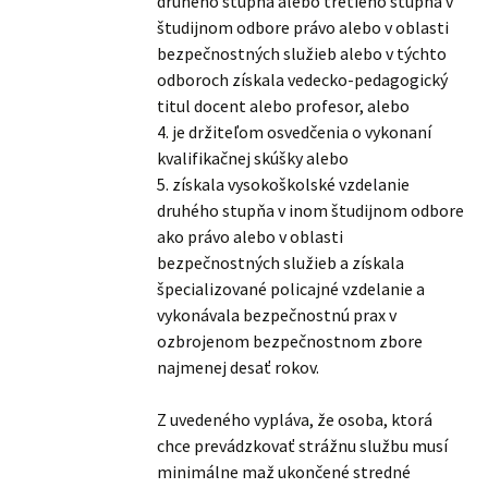
druhého stupňa alebo tretieho stupňa v
študijnom odbore právo alebo v oblasti
bezpečnostných služieb alebo v týchto
odboroch získala vedecko-pedagogický
titul docent alebo profesor, alebo
4. je držiteľom osvedčenia o vykonaní
kvalifikačnej skúšky alebo
5. získala vysokoškolské vzdelanie
druhého stupňa v inom študijnom odbore
ako právo alebo v oblasti
bezpečnostných služieb a získala
špecializované policajné vzdelanie a
vykonávala bezpečnostnú prax v
ozbrojenom bezpečnostnom zbore
najmenej desať rokov.
Z uvedeného vypláva, že osoba, ktorá
chce prevádzkovať strážnu službu musí
minimálne maž ukončené stredné