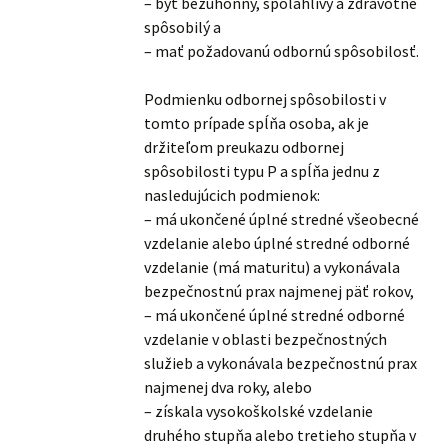
– byť bezúhonný, spoľahlivý a zdravotne
spôsobilý a
– mať požadovanú odbornú spôsobilosť.
Podmienku odbornej spôsobilosti v
tomto prípade spĺňa osoba, ak je
držiteľom preukazu odbornej
spôsobilosti typu P a spĺňa jednu z
nasledujúcich podmienok:
– má ukončené úplné stredné všeobecné
vzdelanie alebo úplné stredné odborné
vzdelanie (má maturitu) a vykonávala
bezpečnostnú prax najmenej päť rokov,
– má ukončené úplné stredné odborné
vzdelanie v oblasti bezpečnostných
služieb a vykonávala bezpečnostnú prax
najmenej dva roky, alebo
– získala vysokoškolské vzdelanie
druhého stupňa alebo tretieho stupňa v