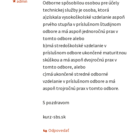
admin
Odborne spôsobilou osobou pre účely
technickej služby je osoba, ktorá
a)získala vysokoškolské vzdelanie aspoň
prvého stupňa v príslušnom študijnom
odbore a má aspoň jednoročnú prax v
tomto odbore alebo
b)má stredoškolské vzdelanie v
príslušnom odbore ukončené maturitnou
skúškou a má aspoň dvojročnú prax v
tomto odbore, alebo
c)má ukončené stredné odborné
vzdelanie v príslušnom odbore a má
aspoň trojročnú prax v tomto odbore.
S pozdravom
kurz-sbs.sk
Odpovedať