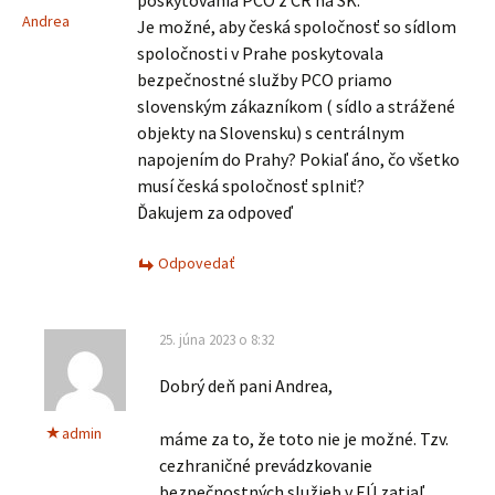
poskytovania PCO z ČR na SK.
Andrea
Je možné, aby česká spoločnosť so sídlom
spoločnosti v Prahe poskytovala
bezpečnostné služby PCO priamo
slovenským zákazníkom ( sídlo a strážené
objekty na Slovensku) s centrálnym
napojením do Prahy? Pokiaľ áno, čo všetko
musí česká spoločnosť splniť?
Ďakujem za odpoveď
Odpovedať
25. júna 2023 o 8:32
Dobrý deň pani Andrea,
admin
máme za to, že toto nie je možné. Tzv.
cezhraničné prevádzkovanie
bezpečnostných služieb v EÚ zatiaľ