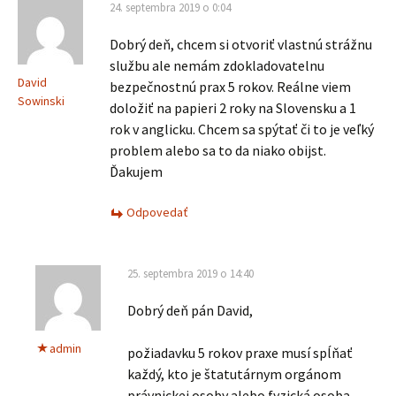
24. septembra 2019 o 0:04
Dobrý deň, chcem si otvoriť vlastnú strážnu
službu ale nemám zdokladovatelnu
David
bezpečnostnú prax 5 rokov. Reálne viem
Sowinski
doložiť na papieri 2 roky na Slovensku a 1
rok v anglicku. Chcem sa spýtať či to je veľký
problem alebo sa to da niako obijst.
Ďakujem
Odpovedať
25. septembra 2019 o 14:40
Dobrý deň pán David,
admin
požiadavku 5 rokov praxe musí spĺňať
každý, kto je štatutárnym orgánom
právnickej osoby alebo fyzická osoba –