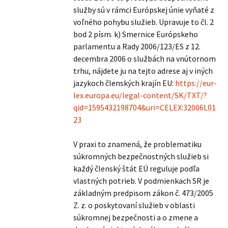
služby sú v rámci Európskej únie vyňaté z
voľného pohybu služieb. Upravuje to čl. 2
bod 2 písm. k) Smernice Európskeho
parlamentu a Rady 2006/123/ES z 12.
decembra 2006 o službách na vnútornom
trhu, nájdete ju na tejto adrese aj v iných
jazykoch členských krajín EU:
https://eur-
lex.europa.eu/legal-content/SK/TXT/?
qid=1595432198704&uri=CELEX:32006L01
23
V praxi to znamená, že problematiku
súkromných bezpečnostných služieb si
každý členský štát EÚ reguluje podľa
vlastných potrieb. V podmienkach SR je
základným predpisom zákon č. 473/2005
Z. z. o poskytovaní služieb v oblasti
súkromnej bezpečnosti a o zmene a