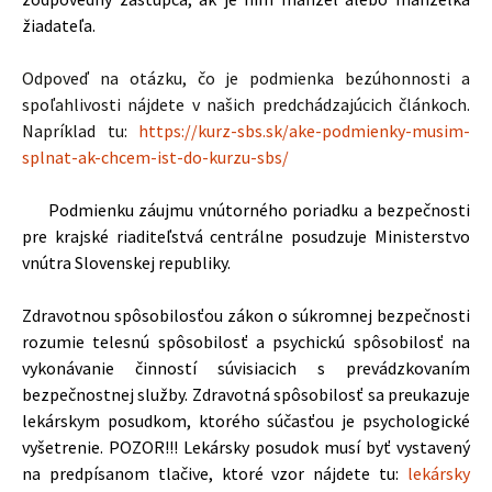
žiadateľa.
Odpoveď na otázku, čo je podmienka bezúhonnosti a
spoľahlivosti nájdete v našich predchádzajúcich článkoch.
Napríklad tu:
https://kurz-sbs.sk/ake-podmienky-musim-
splnat-ak-chcem-ist-do-kurzu-sbs/
Podmienku záujmu vnútorného poriadku a bezpečnosti
pre krajské riaditeľstvá centrálne posudzuje Ministerstvo
vnútra Slovenskej republiky.
Zdravotnou spôsobilosťou zákon o súkromnej bezpečnosti
rozumie telesnú spôsobilosť a psychickú spôsobilosť na
vykonávanie činností súvisiacich s prevádzkovaním
bezpečnostnej služby. Zdravotná spôsobilosť sa preukazuje
lekárskym posudkom, ktorého súčasťou je psychologické
vyšetrenie. POZOR!!! Lekársky posudok musí byť vystavený
na predpísanom tlačive, ktoré vzor nájdete tu:
lekársky