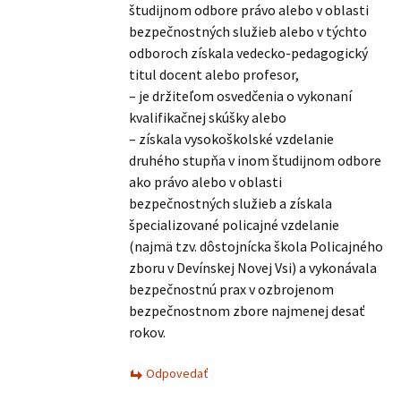
študijnom odbore právo alebo v oblasti
bezpečnostných služieb alebo v týchto
odboroch získala vedecko-pedagogický
titul docent alebo profesor,
– je držiteľom osvedčenia o vykonaní
kvalifikačnej skúšky alebo
– získala vysokoškolské vzdelanie
druhého stupňa v inom študijnom odbore
ako právo alebo v oblasti
bezpečnostných služieb a získala
špecializované policajné vzdelanie
(najmä tzv. dôstojnícka škola Policajného
zboru v Devínskej Novej Vsi) a vykonávala
bezpečnostnú prax v ozbrojenom
bezpečnostnom zbore najmenej desať
rokov.
Odpovedať