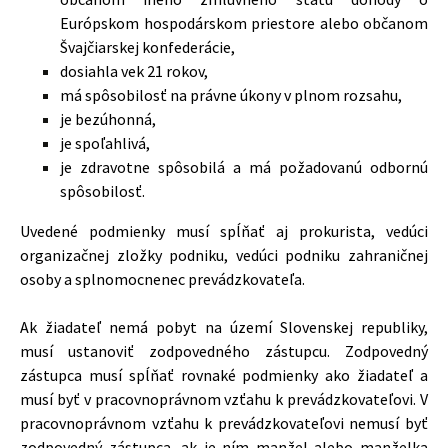
Európskom hospodárskom priestore alebo občanom
Švajčiarskej konfederácie,
dosiahla vek 21 rokov,
má spôsobilosť na právne úkony v plnom rozsahu,
je bezúhonná,
je spoľahlivá,
je zdravotne spôsobilá a má požadovanú odbornú
spôsobilosť.
Uvedené podmienky musí spĺňať aj prokurista, vedúci
organizačnej zložky podniku, vedúci podniku zahraničnej
osoby a splnomocnenec prevádzkovateľa.
Ak žiadateľ nemá pobyt na území Slovenskej republiky,
musí ustanoviť zodpovedného zástupcu. Zodpovedný
zástupca musí spĺňať rovnaké podmienky ako žiadateľ a
musí byť v pracovnoprávnom vzťahu k prevádzkovateľovi. V
pracovnoprávnom vzťahu k prevádzkovateľovi nemusí byť
zodpovedný zástupca, ak je ním manžel alebo manželka