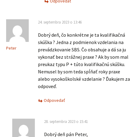
Odpovedať
24. septembra 2023 o 13:46
Dobrý deň, čo konkrétne je ta kvalifikačná
skúška ? Jedna z podmienok vzdelania na
Peter
prevádzkovanie SBS. Čo obsahuje a dá sa ju
vykonať bez strážnej praxe ? Ak by som mal
preukaz typu P + túto kvalifikačnú skúšku.
Nemusel by som teda spĺňať roky praxe
alebo vysokoškolské vzdelanie ? Ďakujem za
odpoveď.
Odpovedať
28. septembra 2023 o 15:41
Dobrý deň pán Peter,