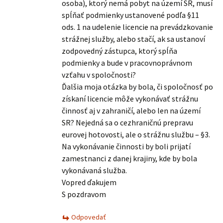
osoba), ktorý nemá pobyt na území SR, musí
spĺňať podmienky ustanovené podľa §11
ods. 1 na udelenie licencie na prevádzkovanie
strážnej služby, alebo stačí, ak sa ustanoví
zodpovedný zástupca, ktorý spĺňa
podmienky a bude v pracovnoprávnom
vzťahu v spoločnosti?
Ďalšia moja otázka by bola, či spoločnosť po
získaní licencie môže vykonávať strážnu
činnosť aj v zahraničí, alebo len na území
SR? Nejedná sa o cezhraničnú prepravu
eurovej hotovosti, ale o strážnu službu – §3.
Na vykonávanie činnosti by boli prijatí
zamestnanci z danej krajiny, kde by bola
vykonávaná služba.
Vopred ďakujem
S pozdravom
Odpovedať