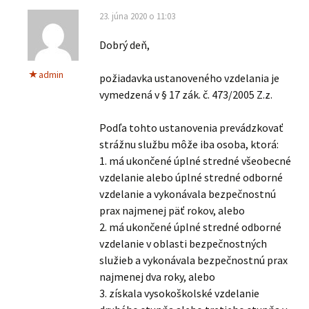
23. júna 2020 o 11:03
Dobrý deň,
admin
požiadavka ustanoveného vzdelania je
vymedzená v § 17 zák. č. 473/2005 Z.z.
Podľa tohto ustanovenia prevádzkovať
strážnu službu môže iba osoba, ktorá:
1. má ukončené úplné stredné všeobecné
vzdelanie alebo úplné stredné odborné
vzdelanie a vykonávala bezpečnostnú
prax najmenej päť rokov, alebo
2. má ukončené úplné stredné odborné
vzdelanie v oblasti bezpečnostných
služieb a vykonávala bezpečnostnú prax
najmenej dva roky, alebo
3. získala vysokoškolské vzdelanie