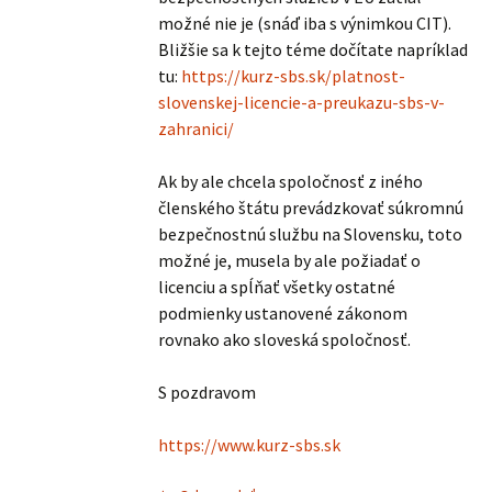
možné nie je (snáď iba s výnimkou CIT).
Bližšie sa k tejto téme dočítate napríklad
tu:
https://kurz-sbs.sk/platnost-
slovenskej-licencie-a-preukazu-sbs-v-
zahranici/
Ak by ale chcela spoločnosť z iného
členského štátu prevádzkovať súkromnú
bezpečnostnú službu na Slovensku, toto
možné je, musela by ale požiadať o
licenciu a spĺňať všetky ostatné
podmienky ustanovené zákonom
rovnako ako sloveská spoločnosť.
S pozdravom
https://www.kurz-sbs.sk