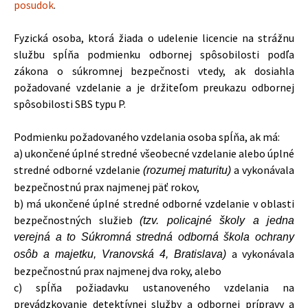
posudok
.
Fyzická osoba, ktorá žiada o udelenie licencie na strážnu
službu spĺňa podmienku odbornej spôsobilosti podľa
zákona o súkromnej bezpečnosti vtedy, ak dosiahla
požadované vzdelanie a je držiteľom preukazu odbornej
spôsobilosti SBS typu P.
Podmienku požadovaného vzdelania osoba spĺňa, ak má:
a) ukončené úplné stredné všeobecné vzdelanie alebo úplné
stredné odborné vzdelanie
a vykonávala
(rozumej maturitu)
bezpečnostnú prax najmenej päť rokov,
b) má ukončené úplné stredné odborné vzdelanie v oblasti
bezpečnostných služieb
(tzv. policajné školy a jedna
verejná a to Súkromná stredná odborná škola ochrany
a vykonávala
osôb a majetku, Vranovská 4, Bratislava)
bezpečnostnú prax najmenej dva roky, alebo
c) spĺňa požiadavku ustanoveného vzdelania na
prevádzkovanie detektívnej služby a odbornej prípravy a