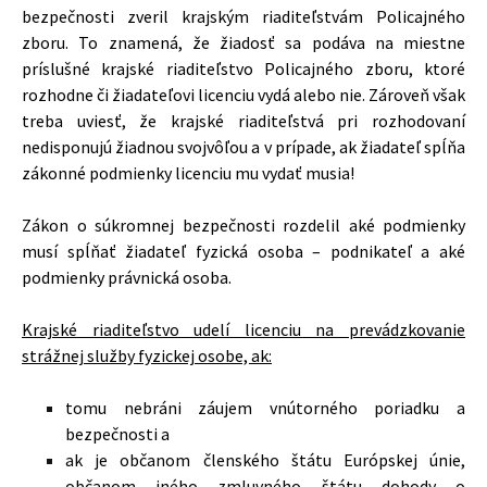
bezpečnosti zveril krajským riaditeľstvám Policajného
zboru. To znamená, že žiadosť sa podáva na miestne
príslušné krajské riaditeľstvo Policajného zboru, ktoré
rozhodne či žiadateľovi licenciu vydá alebo nie. Zároveň však
treba uviesť, že krajské riaditeľstvá pri rozhodovaní
nedisponujú žiadnou svojvôľou a v prípade, ak žiadateľ spĺňa
zákonné podmienky licenciu mu vydať musia!
Zákon o súkromnej bezpečnosti rozdelil aké podmienky
musí spĺňať žiadateľ fyzická osoba – podnikateľ a aké
podmienky právnická osoba.
Krajské riaditeľstvo udelí licenciu na prevádzkovanie
strážnej služby fyzickej osobe, ak:
tomu nebráni záujem vnútorného poriadku a
bezpečnosti a
ak je občanom členského štátu Európskej únie,
občanom iného zmluvného štátu dohody o